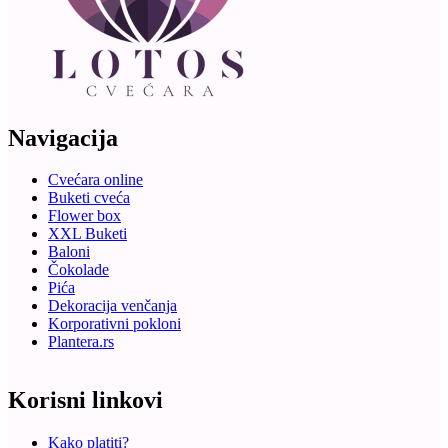
Navigacija
Cvećara online
Buketi cveća
Flower box
XXL Buketi
Baloni
Čokolade
Pića
Dekoracija venčanja
Korporativni pokloni
Plantera.rs
Korisni linkovi
Kako platiti?