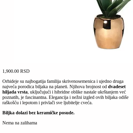
1,900.00
RSD
Orhideje su najbogatija familija skrivenosemenica i ujedno druga
najveća porodica biljaka na planeti. Njihova brojnost od
dvadeset
hiljada vrsta
, uključujući i hibridne oblike nastale ukrštanjem već
poznatih, je fascinantna. Elegancija i nežni izgled ovih biljaka odiše
raškošću i lepotom i privlači sve ljubitelje cveća.
Biljka dolazi bez keramičke posude.
Nema na zalihama