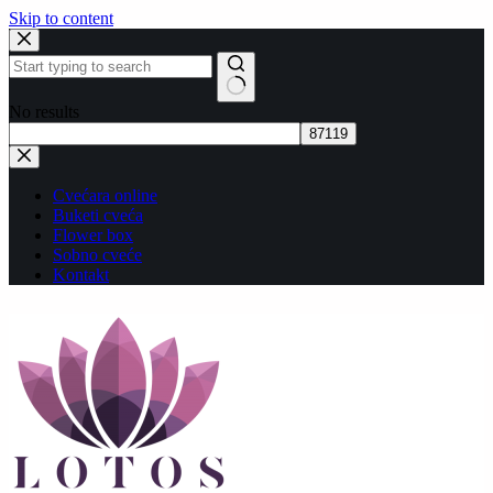
Skip to content
No results
Cvećara online
Buketi cveća
Flower box
Sobno cveće
Kontakt