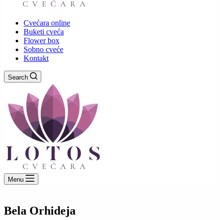
Cvećara online
Buketi cveća
Flower box
Sobno cveće
Kontakt
Search
Menu
Bela Orhideja