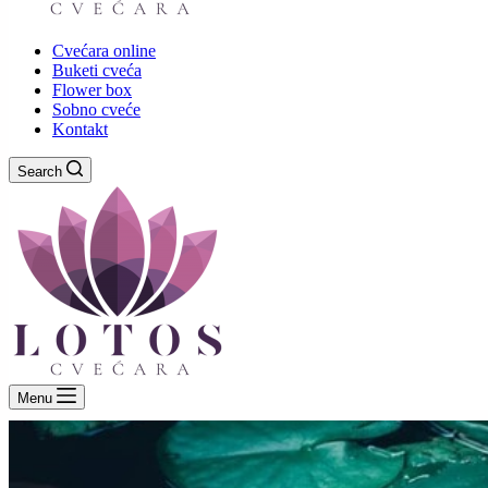
Cvećara online
Buketi cveća
Flower box
Sobno cveće
Kontakt
Search
Menu