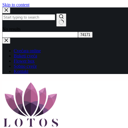
Skip to content
No results
Cvećara online
Buketi cveća
Flower box
Sobno cveće
Kontakt