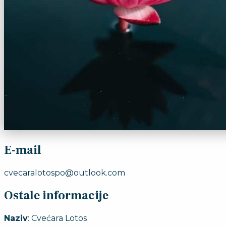
E-mail
cvecaralotospo@outlook.com
Ostale informacije
Naziv
: Cvećara Lotos