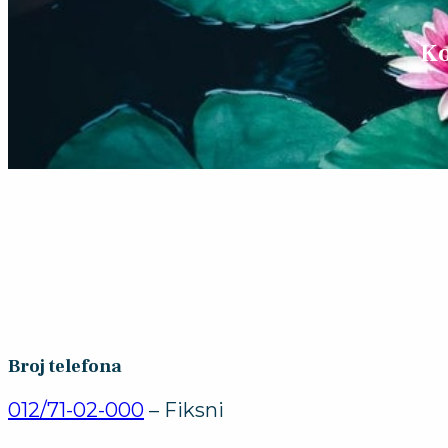
Ko
Broj telefona
012/71-02-000
– Fiksni