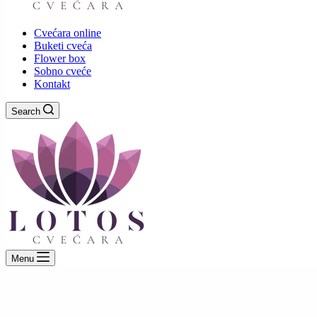
Cvećara online
Buketi cveća
Flower box
Sobno cveće
Kontakt
Search
Menu