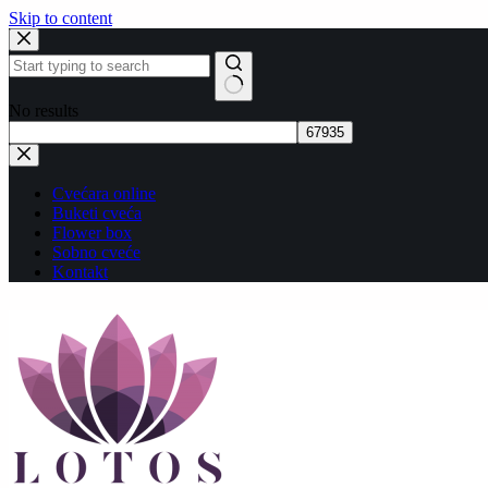
Skip to content
No results
Cvećara online
Buketi cveća
Flower box
Sobno cveće
Kontakt