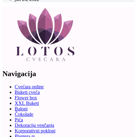
Navigacija
Cvećara online
Buketi cveća
Flower box
XXL Buketi
Baloni
Čokolade
Pića
Dekoracija venčanja
Korporativni pokloni
Plantera.rs