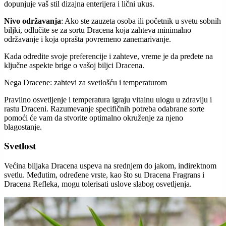
dopunjuje vaš stil dizajna enterijera i lični ukus.
Nivo održavanja
: Ako ste zauzeta osoba ili početnik u svetu sobnih
biljki, odlučite se za sortu Dracena koja zahteva minimalno
održavanje i koja oprašta povremeno zanemarivanje.
Kada odredite svoje preferencije i zahteve, vreme je da pređete na
ključne aspekte brige o vašoj biljci Dracena.
Nega Dracene: zahtevi za svetlošću i temperaturom
Pravilno osvetljenje i temperatura igraju vitalnu ulogu u zdravlju i
rastu Draceni. Razumevanje specifičnih potreba odabrane sorte
pomoći će vam da stvorite optimalno okruženje za njeno
blagostanje.
Svetlost
Većina biljaka Dracena uspeva na srednjem do jakom, indirektnom
svetlu. Međutim, određene vrste, kao što su Dracena Fragrans i
Dracena Refleka, mogu tolerisati uslove slabog osvetljenja.