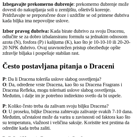
Izbegavajte prekomerno đubrenje
: prekomerno đubrenje može
dovesti do nakupljanja soli u zemljištu, oštetivši korenje.
Pridržavajte se preporučene doze i uzdržite se od primene đubriva
kada biljka ima nepovoljne uslove.
Izbor pravog đubriva:
Kada birate đubrivo za svoju Dracenu,
odlučite se za dobro izbalansiranu formulu sa jednakim odnosom
azota (N), fosfora (P) i kalijuma (K), kao što je 10-10-10 ili 20-20-
20 NPK đubrivo. Ovaj uravnotežen pristup obezbeđuje opšte
zdravlje biljaka i pospešuje stabilan rast.
Često postavljana pitanja o Draceni
P
: Da li Dracena toleriša uslove slabog osvetljenja?
O
: Da, određene vrste Dracena, kao što su Dracena Fragrans i
Dracena Refleka, mogu tolerisati uslove slabog osvetljenja.
Međutim, i dalje im je potrebno indirektno svetlo da bi uspele.
P
: Koliko često treba da zalivam svoju biljku Dracena?
O
: U proseku, biljke Dracena zahtevaju zalivanje svakih 7-10 dana.
Međutim, učestalost može da varira u zavisnosti od faktora kao što
su temperatura, vlažnost i veličina saksije. Koristite test prstima da
odredite kada treba zaliti.