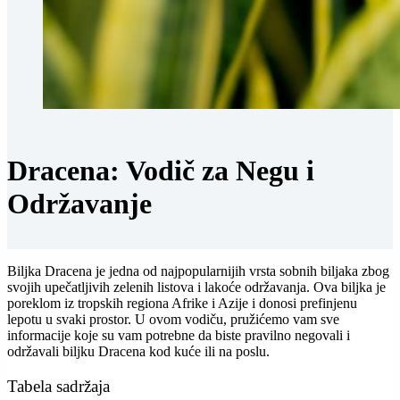
Dracena: Vodič za Negu i
Održavanje
Biljka Dracena je jedna od najpopularnijih vrsta sobnih biljaka zbog
svojih upečatljivih zelenih listova i lakoće održavanja. Ova biljka je
poreklom iz tropskih regiona Afrike i Azije i donosi prefinjenu
lepotu u svaki prostor. U ovom vodiču, pružićemo vam sve
informacije koje su vam potrebne da biste pravilno negovali i
održavali biljku Dracena kod kuće ili na poslu.
Tabela sadržaja