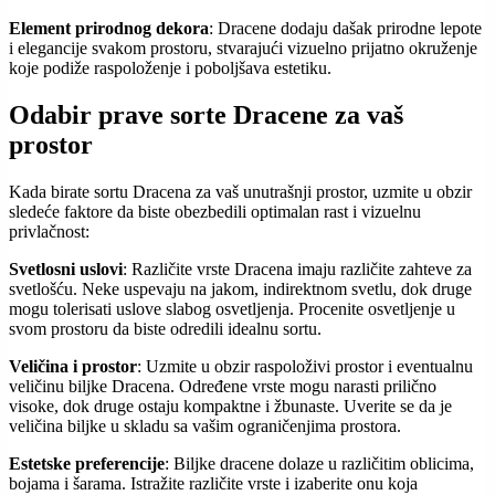
Element prirodnog dekora
: Dracene dodaju dašak prirodne lepote
i elegancije svakom prostoru, stvarajući vizuelno prijatno okruženje
koje podiže raspoloženje i poboljšava estetiku.
Odabir prave sorte Dracene za vaš
prostor
Kada birate sortu Dracena za vaš unutrašnji prostor, uzmite u obzir
sledeće faktore da biste obezbedili optimalan rast i vizuelnu
privlačnost:
Svetlosni uslovi
: Različite vrste Dracena imaju različite zahteve za
svetlošću. Neke uspevaju na jakom, indirektnom svetlu, dok druge
mogu tolerisati uslove slabog osvetljenja. Procenite osvetljenje u
svom prostoru da biste odredili idealnu sortu.
Veličina i prostor
: Uzmite u obzir raspoloživi prostor i eventualnu
veličinu biljke Dracena. Određene vrste mogu narasti prilično
visoke, dok druge ostaju kompaktne i žbunaste. Uverite se da je
veličina biljke u skladu sa vašim ograničenjima prostora.
Estetske preferencije
: Biljke dracene dolaze u različitim oblicima,
bojama i šarama. Istražite različite vrste i izaberite onu koja