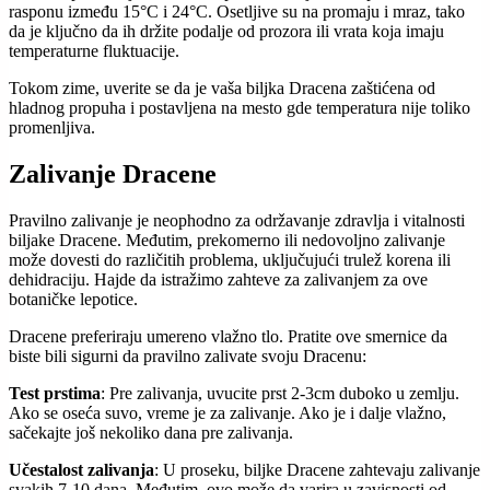
rasponu između 15°C i 24°C. Osetljive su na promaju i mraz, tako
da je ključno da ih držite podalje od prozora ili vrata koja imaju
temperaturne fluktuacije.
Tokom zime, uverite se da je vaša biljka Dracena zaštićena od
hladnog propuha i postavljena na mesto gde temperatura nije toliko
promenljiva.
Zalivanje Dracene
Pravilno zalivanje je neophodno za održavanje zdravlja i vitalnosti
biljake Dracene. Međutim, prekomerno ili nedovoljno zalivanje
može dovesti do različitih problema, uključujući trulež korena ili
dehidraciju. Hajde da istražimo zahteve za zalivanjem za ove
botaničke lepotice.
Dracene preferiraju umereno vlažno tlo. Pratite ove smernice da
biste bili sigurni da pravilno zalivate svoju Dracenu:
Test prstima
: Pre zalivanja, uvucite prst 2-3cm duboko u zemlju.
Ako se oseća suvo, vreme je za zalivanje. Ako je i dalje vlažno,
sačekajte još nekoliko dana pre zalivanja.
Učestalost zalivanja
: U proseku, biljke Dracene zahtevaju zalivanje
svakih 7-10 dana. Međutim, ovo može da varira u zavisnosti od