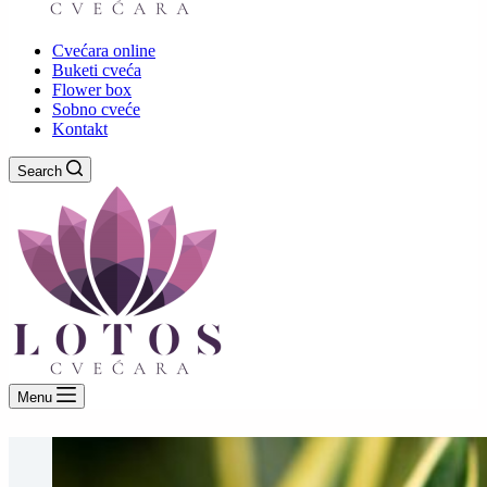
Cvećara online
Buketi cveća
Flower box
Sobno cveće
Kontakt
Search
Menu