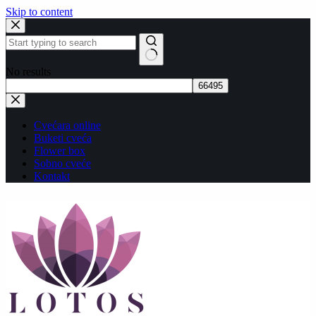
Skip to content
No results
Cvećara online
Buketi cveća
Flower box
Sobno cveće
Kontakt