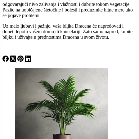
odgovarajući nivo zalivanja i vlažnosti i đubrite tokom vegetacije.
Pazite na uobičajene štetočine i bolesti i preduzmite hitne mere ako
se pojave problemi.
Uz malo ljubavi i pažnje, vaša biljka Dracena će napredovati i
doneti lepotu vašem domu ili kancelariji. Zato samo napred, kupite
biljku i uživajte u prednostima Dracena u svom životu.