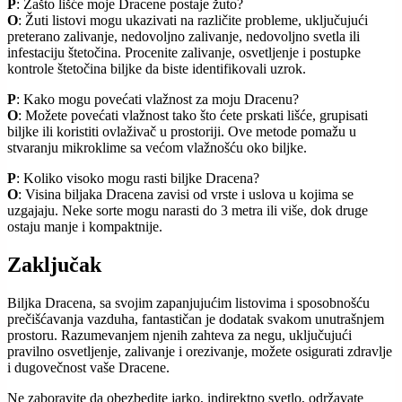
P
: Zašto lišće moje Dracene postaje žuto?
O
: Žuti listovi mogu ukazivati na različite probleme, uključujući
preterano zalivanje, nedovoljno zalivanje, nedovoljno svetla ili
infestaciju štetočina. Procenite zalivanje, osvetljenje i postupke
kontrole štetočina biljke da biste identifikovali uzrok.
P
: Kako mogu povećati vlažnost za moju Dracenu?
O
: Možete povećati vlažnost tako što ćete prskati lišće, grupisati
biljke ili koristiti ovlaživač u prostoriji. Ove metode pomažu u
stvaranju mikroklime sa većom vlažnošću oko biljke.
P
: Koliko visoko mogu rasti biljke Dracena?
O
: Visina biljaka Dracena zavisi od vrste i uslova u kojima se
uzgajaju. Neke sorte mogu narasti do 3 metra ili više, dok druge
ostaju manje i kompaktnije.
Zaključak
Biljka Dracena, sa svojim zapanjujućim listovima i sposobnošću
prečišćavanja vazduha, fantastičan je dodatak svakom unutrašnjem
prostoru. Razumevanjem njenih zahteva za negu, uključujući
pravilno osvetljenje, zalivanje i orezivanje, možete osigurati zdravlje
i dugovečnost vaše Dracene.
Ne zaboravite da obezbedite jarko, indirektno svetlo, održavate