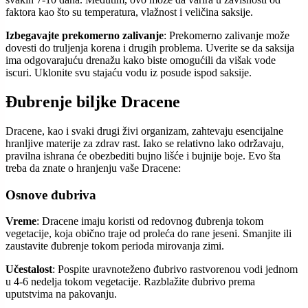
faktora kao što su temperatura, vlažnost i veličina saksije.
Izbegavajte prekomerno zalivanje
: Prekomerno zalivanje može
dovesti do truljenja korena i drugih problema. Uverite se da saksija
ima odgovarajuću drenažu kako biste omogućili da višak vode
iscuri. Uklonite svu stajaću vodu iz posude ispod saksije.
Đubrenje biljke Dracene
Dracene, kao i svaki drugi živi organizam, zahtevaju esencijalne
hranljive materije za zdrav rast. Iako se relativno lako održavaju,
pravilna ishrana će obezbediti bujno lišće i bujnije boje. Evo šta
treba da znate o hranjenju vaše Dracene:
Osnove đubriva
Vreme
: Dracene imaju koristi od redovnog đubrenja tokom
vegetacije, koja obično traje od proleća do rane jeseni. Smanjite ili
zaustavite đubrenje tokom perioda mirovanja zimi.
Učestalost
: Pospite uravnoteženo đubrivo rastvorenou vodi jednom
u 4-6 nedelja tokom vegetacije. Razblažite đubrivo prema
uputstvima na pakovanju.