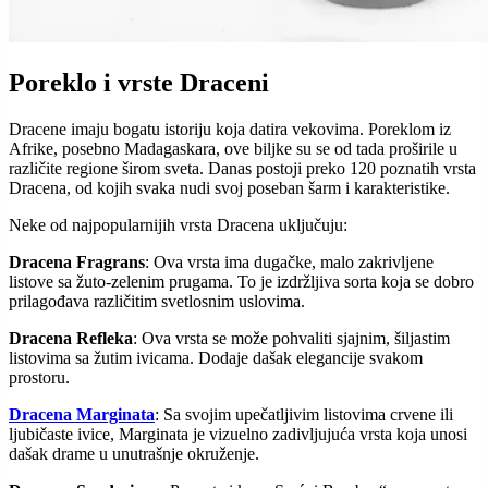
Poreklo i vrste Draceni
Dracene imaju bogatu istoriju koja datira vekovima. Poreklom iz
Afrike, posebno Madagaskara, ove biljke su se od tada proširile u
različite regione širom sveta. Danas postoji preko 120 poznatih vrsta
Dracena, od kojih svaka nudi svoj poseban šarm i karakteristike.
Neke od najpopularnijih vrsta Dracena uključuju:
Dracena Fragrans
: Ova vrsta ima dugačke, malo zakrivljene
listove sa žuto-zelenim prugama. To je izdržljiva sorta koja se dobro
prilagođava različitim svetlosnim uslovima.
Dracena Refleka
: Ova vrsta se može pohvaliti sjajnim, šiljastim
listovima sa žutim ivicama. Dodaje dašak elegancije svakom
prostoru.
Dracena Marginata
: Sa svojim upečatljivim listovima crvene ili
ljubičaste ivice, Marginata je vizuelno zadivljujuća vrsta koja unosi
dašak drame u unutrašnje okruženje.