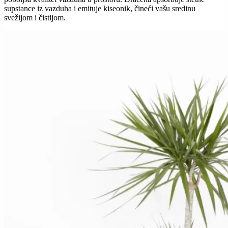
supstance iz vazduha i emituje kiseonik, čineći vašu sredinu
svežijom i čistijom.