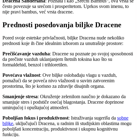
Dracena Sanderiana
: Poznata i kao „Srećni Bambus“, ova vrsta se
često povezuje sa srećom i prosperitetom. Uprkos svom imenu, to
nije pravi bambus, već vrsta dracene.
Prednosti posedovanja biljke Dracene
Pored svoje estetske privlačnosti, biljke Dracena nude nekoliko
prednosti koje ih čine idealnim izborom za unutrašnje prostore:
Prečišćavanje vazduha
: Dracene su poznate po svojoj sposobnosti
da prečiste vazduh uklanjanjem štetnih toksina kao što su
formaldehid, benzol i trihloretilen.
Povećava vlažnost
: Ove biljke oslobađaju vlagu u vazduh,
pomažući da se poveća nivo vlažnosti u suvim zatvorenim
prostorima, što je korisno za zdravlje disajnih organa.
Smanjenje stresa
: Okruženje zelenilom naučno je dokazano da
smanjuje stres i podstiče osećaj blagostanja. Dracene doprinose
umirujućoj i opuštajućoj atmosferi.
Poboljšan fokus i produktivnost
: Istraživanja sugerišu da
sobne
biljke
, uključujući Dracena, u radnim ili studijskim oblastima mogu
poboljšati koncentraciju, produktivnost i ukupnu kognitivnu
funkciju.