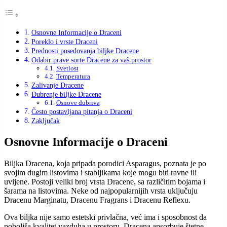
Osnovne Informacije o Draceni
Poreklo i vrste Draceni
Prednosti posedovanja biljke Dracene
Odabir prave sorte Dracene za vaš prostor
Svetlost
Temperatura
Zalivanje Dracene
Đubrenje biljke Dracene
Osnove đubriva
Često postavljana pitanja o Draceni
Zaključak
Osnovne Informacije o Draceni
Biljka Dracena, koja pripada porodici Asparagus, poznata je po
svojim dugim listovima i stabljikama koje mogu biti ravne ili
uvijene. Postoji veliki broj vrsta Dracene, sa različitim bojama i
šarama na listovima. Neke od najpopularnijih vrsta uključuju
Dracenu Marginatu, Dracenu Fragrans i Dracenu Reflexu.
Ova biljka nije samo estetski privlačna, već ima i sposobnost da
poboljša kvalitet vazduha u prostoru. Dracena apsorbuje štetne