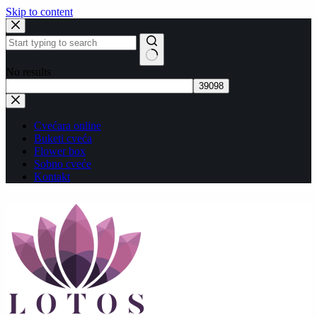
Skip to content
No results
Cvećara online
Buketi cveća
Flower box
Sobno cveće
Kontakt