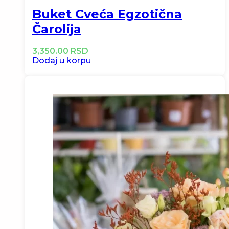
Buket Cveća Egzotična
Čarolija
3,350.00
RSD
Dodaj u korpu