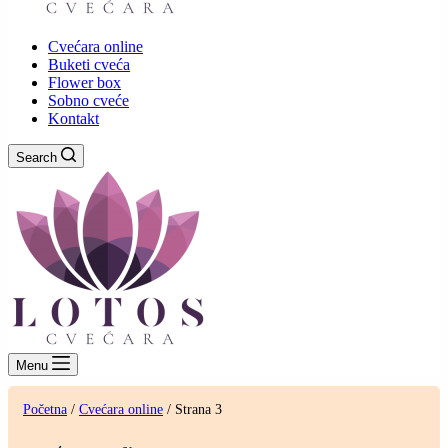
Cvećara online
Buketi cveća
Flower box
Sobno cveće
Kontakt
Search
Menu
Početna
/
Cvećara online
/ Strana 3