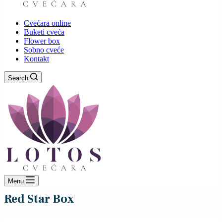
Cvećara online
Buketi cveća
Flower box
Sobno cveće
Kontakt
Search
Menu
Red Star Box