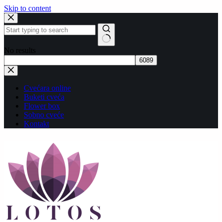
Skip to content
No results
Cvećara online
Buketi cveća
Flower box
Sobno cveće
Kontakt