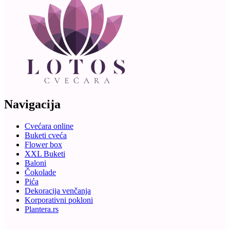
Navigacija
Cvećara online
Buketi cveća
Flower box
XXL Buketi
Baloni
Čokolade
Pića
Dekoracija venčanja
Korporativni pokloni
Plantera.rs