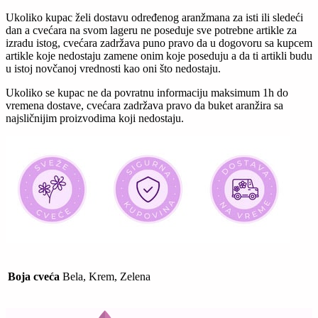
Ukoliko kupac želi dostavu određenog aranžmana za isti ili sledeći
dan a cvećara na svom lageru ne poseduje sve potrebne artikle za
izradu istog, cvećara zadržava puno pravo da u dogovoru sa kupcem
artikle koje nedostaju zamene onim koje poseduju a da ti artikli budu
u istoj novčanoj vrednosti kao oni što nedostaju.
Ukoliko se kupac ne da povratnu informaciju maksimum 1h do
vremena dostave, cvećara zadržava pravo da buket aranžira sa
najsličnijim proizvodima koji nedostaju.
Boja cveća
Bela, Krem, Zelena