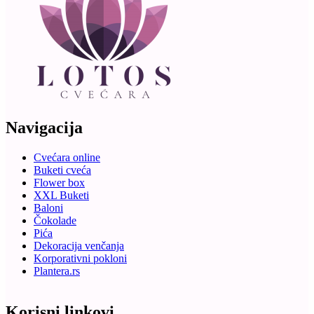
Navigacija
Cvećara online
Buketi cveća
Flower box
XXL Buketi
Baloni
Čokolade
Pića
Dekoracija venčanja
Korporativni pokloni
Plantera.rs
Korisni linkovi