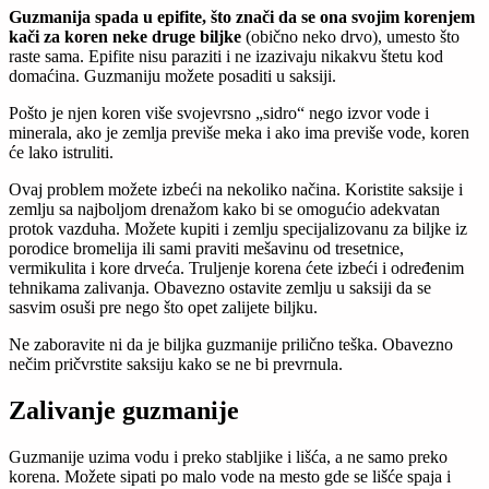
Guzmanija spada u epifite, što znači da se ona svojim korenjem
kači za koren neke druge biljke
(obično neko drvo), umesto što
raste sama. Epifite nisu paraziti i ne izazivaju nikakvu štetu kod
domaćina. Guzmaniju možete posaditi u saksiji.
Pošto je njen koren više svojevrsno „sidro“ nego izvor vode i
minerala, ako je zemlja previše meka i ako ima previše vode, koren
će lako istruliti.
Ovaj problem možete izbeći na nekoliko načina. Koristite saksije i
zemlju sa najboljom drenažom kako bi se omogućio adekvatan
protok vazduha. Možete kupiti i zemlju specijalizovanu za biljke iz
porodice bromelija ili sami praviti mešavinu od tresetnice,
vermikulita i kore drveća. Truljenje korena ćete izbeći i određenim
tehnikama zalivanja. Obavezno ostavite zemlju u saksiji da se
sasvim osuši pre nego što opet zalijete biljku.
Ne zaboravite ni da je biljka guzmanije prilično teška. Obavezno
nečim pričvrstite saksiju kako se ne bi prevrnula.
Zalivanje guzmanije
Guzmanije uzima vodu i preko stabljike i lišća, a ne samo preko
korena. Možete sipati po malo vode na mesto gde se lišće spaja i