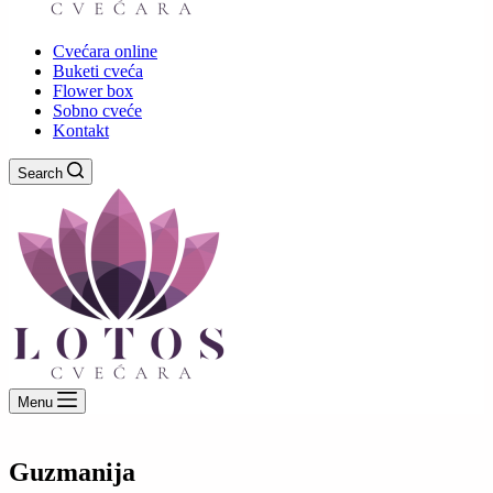
Cvećara online
Buketi cveća
Flower box
Sobno cveće
Kontakt
Search
Menu
Guzmanija