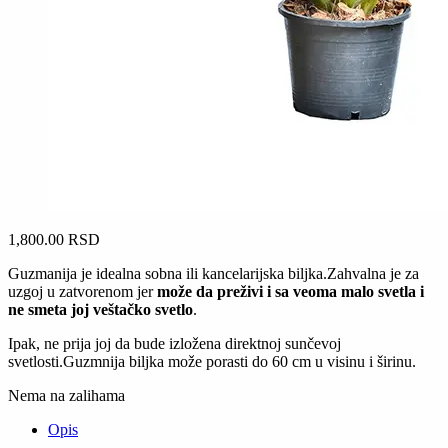
1,800.00
RSD
Guzmanija je idealna sobna ili kancelarijska biljka.Zahvalna je za
uzgoj u zatvorenom jer
može da preživi i sa veoma malo svetla i
ne smeta joj veštačko svetlo
.
Ipak, ne prija joj da bude izložena direktnoj sunčevoj
svetlosti.Guzmnija biljka može porasti do 60 cm u visinu i širinu.
Nema na zalihama
Opis