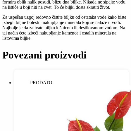
formira oblik nalik posudi, blizu dna biljke. Nikada ne sipajte vodu
na listiće u boji niti na cvet. To će biljki dosta skratiti život.
Za uspešan uzgoj redovno čistite biljku od ostataka vode kako biste
izbegli biljne bolesti i nakupljanje minerala koji se nalaze u vodi.
Najbolje je da zalivate biljku kišnicom ili destilovanom vodom. Na
taj način ćete izbeći nakupljanje kamenca i ostalih minerala na
listovima biljke.
Povezani proizvodi
PRODATO