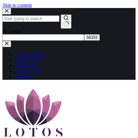
Skip to content
No results
Cvećara online
Buketi cveća
Flower box
Sobno cveće
Kontakt