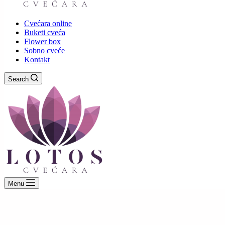
Cvećara online
Buketi cveća
Flower box
Sobno cveće
Kontakt
Search
Menu