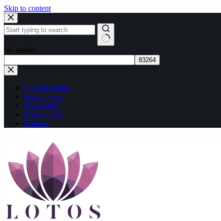
Skip to content
No results
Cvećara online
Buketi cveća
Flower box
Sobno cveće
Kontakt