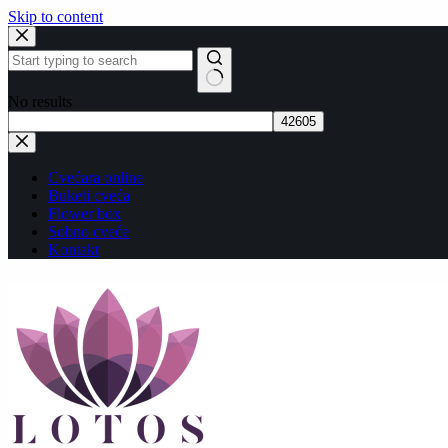
Skip to content
No results
Cvećara online
Buketi cveća
Flower box
Sobno cveće
Kontakt