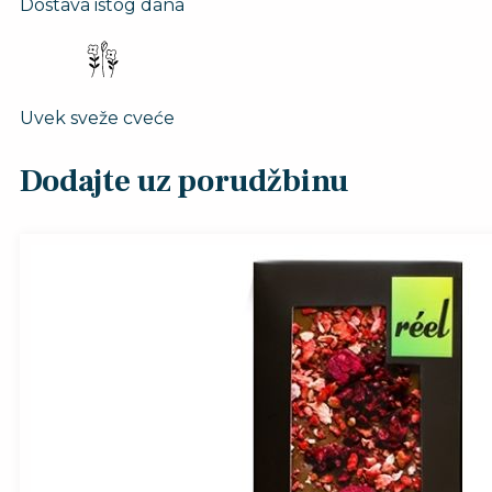
Dostava istog dana
Uvek sveže cveće
Dodajte uz porudžbinu