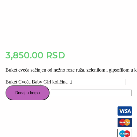
3,850.00
RSD
Buket cveća sačinjen od nežno roze ruža, zelenilom i gipsofilom u
Buket Cveća Baby Girl količina
Dodaj u korpu