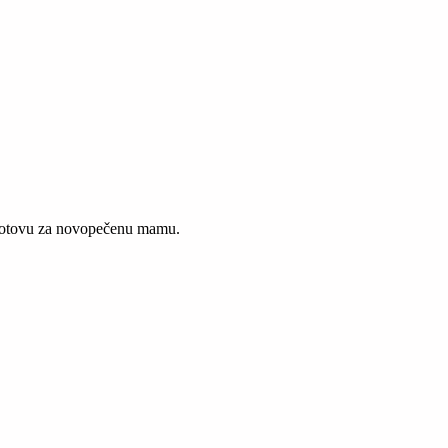
pogotovu za novopečenu mamu.