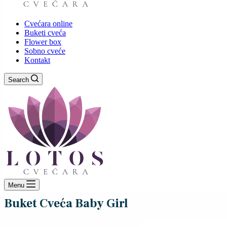
Cvećara online
Buketi cveća
Flower box
Sobno cveće
Kontakt
Search
Menu
Buket Cveća Baby Girl