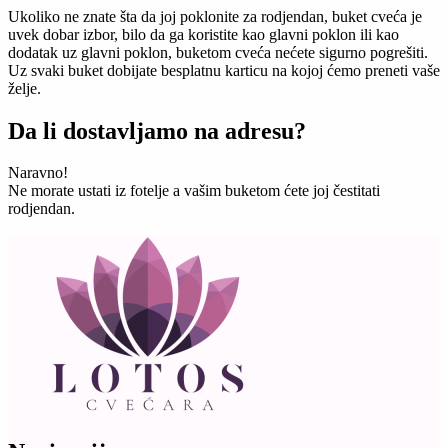
Ukoliko ne znate šta da joj poklonite za rodjendan, buket cveća je
uvek dobar izbor, bilo da ga koristite kao glavni poklon ili kao
dodatak uz glavni poklon, buketom cveća nećete sigurno pogrešiti.
Uz svaki buket dobijate besplatnu karticu na kojoj ćemo preneti vaše
želje.
Da li dostavljamo na adresu?
Naravno!
Ne morate ustati iz fotelje a vašim buketom ćete joj čestitati
rodjendan.