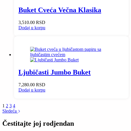
Buket Cveća Večna Klasika
3,510.00
RSD
Dodaj u korpu
Ljubičasti Jumbo Buket
7,280.00
RSD
Dodaj u korpu
1
2
3
4
Sledeća
Čestitajte joj rodjendan