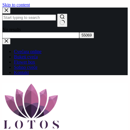
Skip to content
No results
Cvećara online
Buketi cveća
Flower box
Sobno cveće
Kontakt