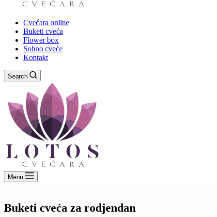
Cvećara online
Buketi cveća
Flower box
Sobno cveće
Kontakt
Search
Menu
Buketi cveća za rodjendan