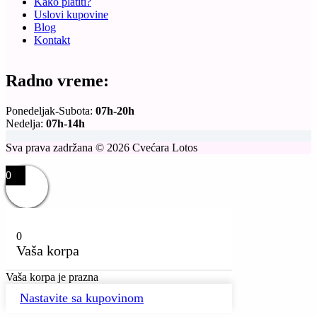
Kako platiti?
Uslovi kupovine
Blog
Kontakt
Radno vreme:
Ponedeljak-Subota:
07h-20h
Nedelja:
07h-14h
Sva prava zadržana © 2026 Cvećara Lotos
0
0
Vaša korpa
Vaša korpa je prazna
Nastavite sa kupovinom