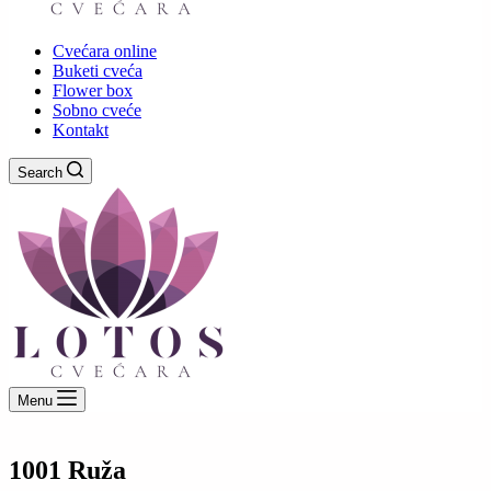
Cvećara online
Buketi cveća
Flower box
Sobno cveće
Kontakt
Search
Menu
1001 Ruža