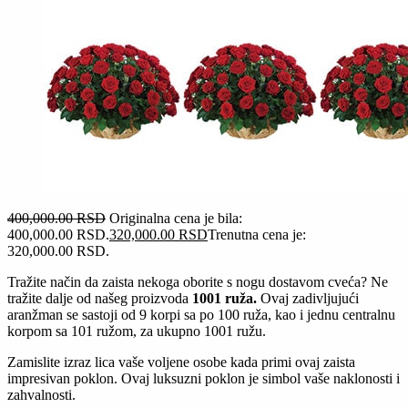
400,000.00
RSD
Originalna cena je bila:
400,000.00 RSD.
320,000.00
RSD
Trenutna cena je:
320,000.00 RSD.
Tražite način da zaista nekoga oborite s nogu dostavom cveća? Ne
tražite dalje od našeg proizvoda
1001 ruža.
Ovaj zadivljujući
aranžman se sastoji od 9 korpi sa po 100 ruža, kao i jednu centralnu
korpom sa 101 ružom, za ukupno 1001 ružu.
Zamislite izraz lica vaše voljene osobe kada primi ovaj zaista
impresivan poklon. Ovaj luksuzni poklon je simbol vaše naklonosti i
zahvalnosti.