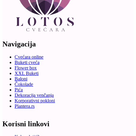
Navigacija
Cvećara online
Buketi cveća
Flower box
XXL Buketi
Baloni
Čokolade
Pića
Dekoracija venčanja
Korporativni pokloni
Plantera.rs
Korisni linkovi