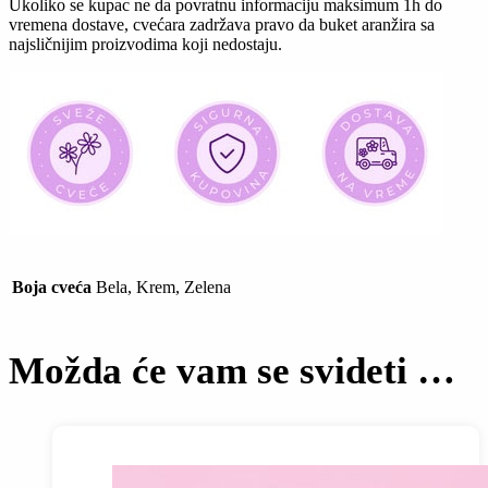
Ukoliko se kupac ne da povratnu informaciju maksimum 1h do
vremena dostave, cvećara zadržava pravo da buket aranžira sa
najsličnijim proizvodima koji nedostaju.
Boja cveća
Bela, Krem, Zelena
Možda će vam se svideti …