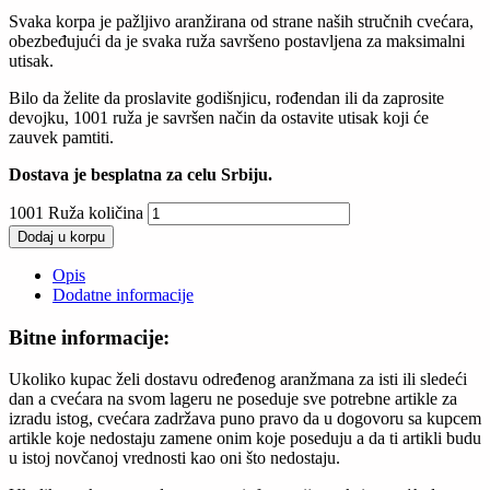
Svaka korpa je pažljivo aranžirana od strane naših stručnih cvećara,
obezbeđujući da je svaka ruža savršeno postavljena za maksimalni
utisak.
Bilo da želite da proslavite godišnjicu, rođendan ili da zaprosite
devojku, 1001 ruža je savršen način da ostavite utisak koji će
zauvek pamtiti.
Dostava je besplatna za celu Srbiju.
1001 Ruža količina
Dodaj u korpu
Opis
Dodatne informacije
Bitne informacije:
Ukoliko kupac želi dostavu određenog aranžmana za isti ili sledeći
dan a cvećara na svom lageru ne poseduje sve potrebne artikle za
izradu istog, cvećara zadržava puno pravo da u dogovoru sa kupcem
artikle koje nedostaju zamene onim koje poseduju a da ti artikli budu
u istoj novčanoj vrednosti kao oni što nedostaju.