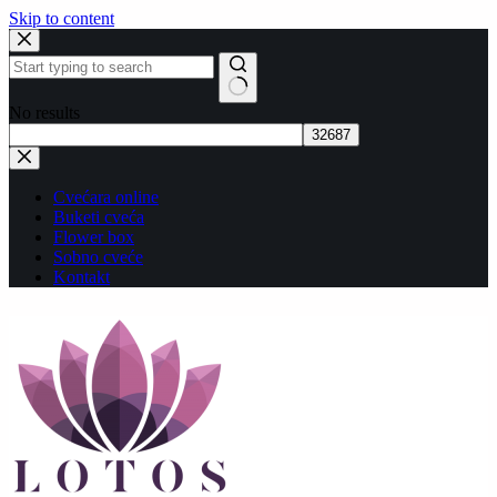
Skip to content
No results
Cvećara online
Buketi cveća
Flower box
Sobno cveće
Kontakt