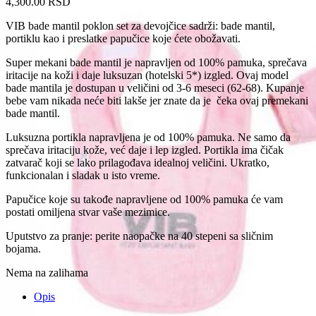
4,300.00
RSD
VIB bade mantil poklon set za devojčice sadrži: bade mantil,
portiklu kao i preslatke papučice koje ćete obožavati.
Super mekani bade mantil je napravljen od 100% pamuka, sprečava
iritacije na koži i daje luksuzan (hotelski 5*) izgled. Ovaj model
bade mantila je dostupan u veličini od 3-6 meseci (62-68). Kupanje
bebe vam nikada neće biti lakše jer znate da je čeka ovaj premekani
bade mantil.
Luksuzna portikla napravljena je od 100% pamuka. Ne samo da
sprečava iritaciju kože, već daje i lep izgled. Portikla ima čičak
zatvarač koji se lako prilagođava idealnoj veličini. Ukratko,
funkcionalan i sladak u isto vreme.
Papučice koje su takođe napravljene od 100% pamuka će vam
postati omiljena stvar vaše mezimice.
Uputstvo za pranje: perite naopačke na 40 stepeni sa sličnim
bojama.
Nema na zalihama
Opis