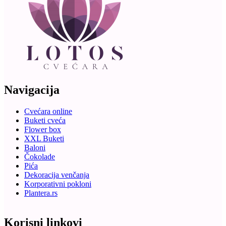
Navigacija
Cvećara online
Buketi cveća
Flower box
XXL Buketi
Baloni
Čokolade
Pića
Dekoracija venčanja
Korporativni pokloni
Plantera.rs
Korisni linkovi