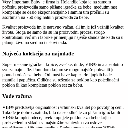
Very Important Baby je firma iz Holandije koja je na samom
početku proizvodila samo plišane igračke za bebe, međutim rast
kompanije se desio eksponencijalno i samim tim proširili su
asortiman na 750 originalnih proizvoda za bebe.
Kvalitet proizvoda im je naravno važan, ali im je još važniji kvalitet
života. Stoga ne samo da su im proizvodni procesi strogo
kontrolisani već im i fabrike primenjuju najviše standarde kada su u
pitanju životna sredina i uslovi rada.
Najveća kolekcija za najmlađe
Super mekane igračke i krpice, zvečke, dude, VIB® ima apsolutno
sve za najmlađe. Ponudom kojom se mogu najviše pohvaliti je
ponuda odeće za bebe. Od must have kapica do ljupkih bade
mantila i papučica. Odlična su rešenja za poklon kao pojedinačni
poklon ili kao kompletan poklon set za bebu.
Vode računa
VIB® predstavlja originalnost i vrhunski kvalitet po povoljnoj ceni.
Takođe je dobro znati da, bilo da se odlučite za plišanu igračku ili
VIB® komplet odeće, uvek kupujete poklone za bebe koji su
proizvedeni u skladu sa najstrožim zahtevima za uslove
zapošljavanja i životnu sredinu. Podrazumeva se da sve VIB®