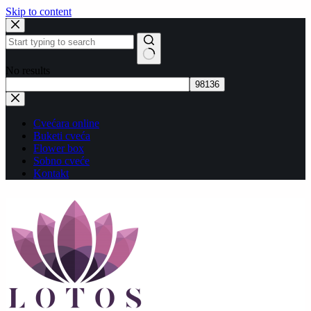
Skip to content
No results
Cvećara online
Buketi cveća
Flower box
Sobno cveće
Kontakt