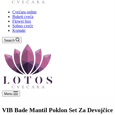
Cvećara online
Buketi cveća
Flower box
Sobno cveće
Kontakt
Search
Menu
VIB Bade Mantil Poklon Set Za Devojčice