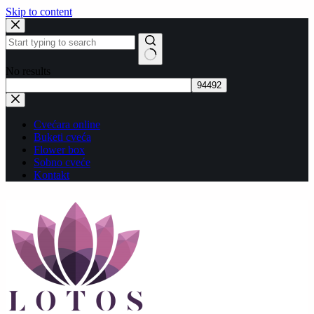
Skip to content
No results
Cvećara online
Buketi cveća
Flower box
Sobno cveće
Kontakt