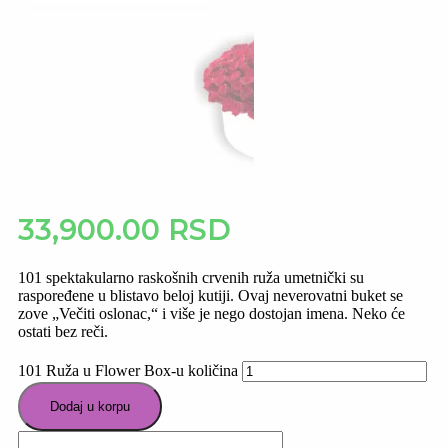
33,900.00
RSD
101 spektakularno raskošnih crvenih ruža umetnički su
raspoređene u blistavo beloj kutiji. Ovaj neverovatni buket se
zove „Večiti oslonac,“ i više je nego dostojan imena. Neko će
ostati bez reči.
101 Ruža u Flower Box-u količina
Dodaj u korpu