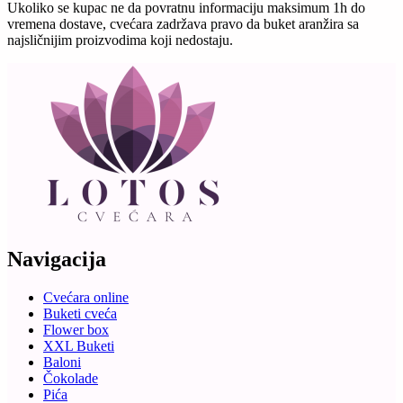
Ukoliko se kupac ne da povratnu informaciju maksimum 1h do
vremena dostave, cvećara zadržava pravo da buket aranžira sa
najsličnijim proizvodima koji nedostaju.
Navigacija
Cvećara online
Buketi cveća
Flower box
XXL Buketi
Baloni
Čokolade
Pića