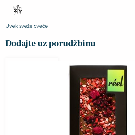
Uvek sveže cveće
Dodajte uz porudžbinu