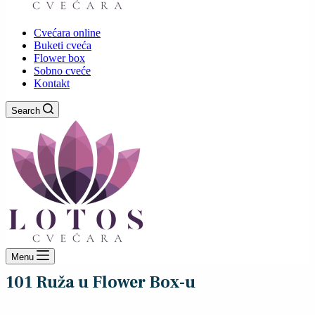
Cvećara online
Buketi cveća
Flower box
Sobno cveće
Kontakt
Search
Menu
101 Ruža u Flower Box-u