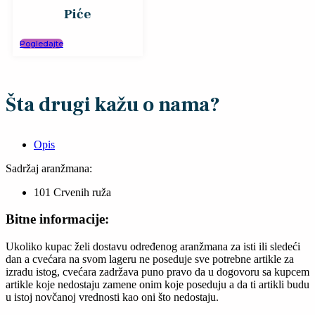
Piće
Pogledajte
Šta drugi kažu o nama?
Opis
Sadržaj aranžmana:
101 Crvenih ruža
Bitne informacije:
Ukoliko kupac želi dostavu određenog aranžmana za isti ili sledeći
dan a cvećara na svom lageru ne poseduje sve potrebne artikle za
izradu istog, cvećara zadržava puno pravo da u dogovoru sa kupcem
artikle koje nedostaju zamene onim koje poseduju a da ti artikli budu
u istoj novčanoj vrednosti kao oni što nedostaju.