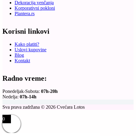
Dekoracija venčanja
Korporativni pokloni
Plantera.rs
Korisni linkovi
Kako platiti?
Uslovi kupovine
Blog
Kontakt
Radno vreme:
Ponedeljak-Subota:
07h-20h
Nedelja:
07h-14h
Sva prava zadržana © 2026 Cvećara Lotos
0