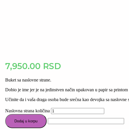
7,950.00
RSD
Buket sa naslovne strane.
Dobio je ime jer je na jedinstven način upakovan u papir sa printom
Učinite da i vaša draga osoba bude srećna kao devojka sa naslovne s
Naslovna strana količina
Dodaj u korpu