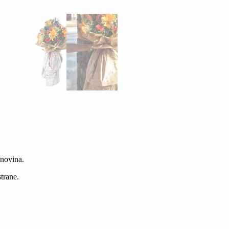
 novina.
trane.