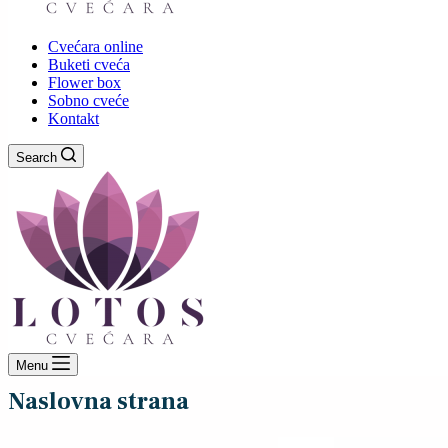
Cvećara online
Buketi cveća
Flower box
Sobno cveće
Kontakt
Search
Menu
Naslovna strana