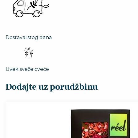
Dostava istog dana
Uvek sveže cveće
Dodajte uz porudžbinu