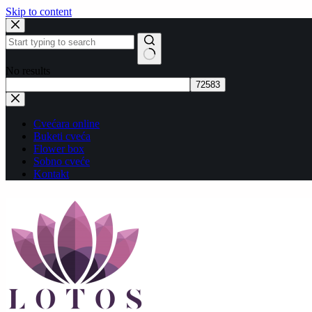
Skip to content
No results
Cvećara online
Buketi cveća
Flower box
Sobno cveće
Kontakt